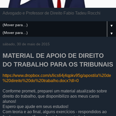
Advogado e Professor de Direito Fabio Tadeu Rocchi
▼
▼
sábado, 30 de maio de 2015
MATERIAL DE APOIO DE DIREITO
DO TRABALHO PARA OS TRIBUNAIS
https://www.dropbox.com/s/lics64j4qpkv95g/apostila%20de
%20direito%20do%20trabalho.docx?dl=0
Conforme prometi, preparei um material atualizado sobre
direito do trabalho, que disponibilizo aos meus caros
alunos!
Espero que ajude em seus estudos!
Com teoria e ao final, alguns exercícios - respondidos ao