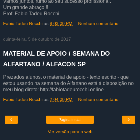
Vamos juntos, rumo ao seu sucesso profissional.
Um grande abraço!!!
Prof. Fabio Tadeu Rocchi
Fabio Tadeu Rocchi
às
8:03:00 PM
Nenhum comentário:
quinta-feira, 5 de outubro de 2017
MATERIAL DE APOIO / SEMANA DO
ALFARTANO / ALFACON SP
Prezados alunos, o material de apoio - texto escrito - que
estou usando na semana do Alfartano está à disposição no
meu blog direto: http://fabiotadeurocchi.online
Fabio Tadeu Rocchi
às
2:04:00 PM
Nenhum comentário:
‹
›
Página inicial
Ver versão para a web