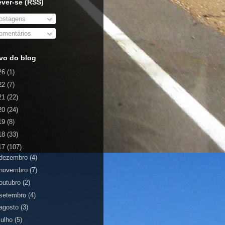
ever-se (RSS)
stagens
mentários
vo do blog
26
(1)
22
(7)
21
(22)
20
(24)
19
(8)
18
(33)
17
(107)
dezembro
(4)
novembro
(7)
outubro
(2)
setembro
(4)
agosto
(3)
julho
(5)