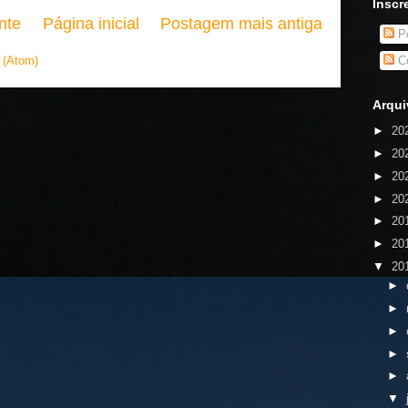
Inscr
nte
Página inicial
Postagem mais antiga
Po
 (Atom)
Co
Arqui
►
20
►
20
►
20
►
20
►
20
►
20
▼
20
►
►
►
►
►
▼