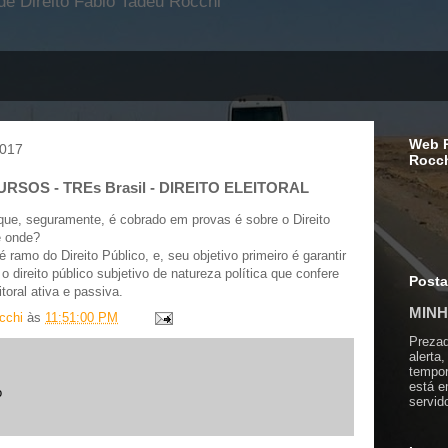
e Direito Fabio Tadeu Rocchi
Web R
2017
Rocc
URSOS - TREs Brasil - DIREITO ELEITORAL
 que, seguramente, é cobrado em provas é sobre o Direito
e onde?
 é ramo do Direito Público, e, seu objetivo primeiro é garantir
é o direito público subjetivo de natureza política que confere
Post
toral ativa e passiva.
MINH
cchi
às
11:51:00 PM
Prezad
alerta,
tempor
está 
o
servid