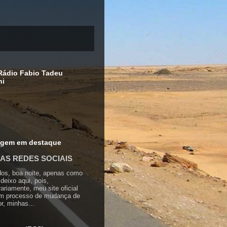
ádio Fabio Tadeu
hi
agem em destaque
AS REDES SOCIAIS
os, boa noite, apenas como
 deixo aqui, pois,
ariamente, meu site oficial
em processo de mudança de
or, minhas...