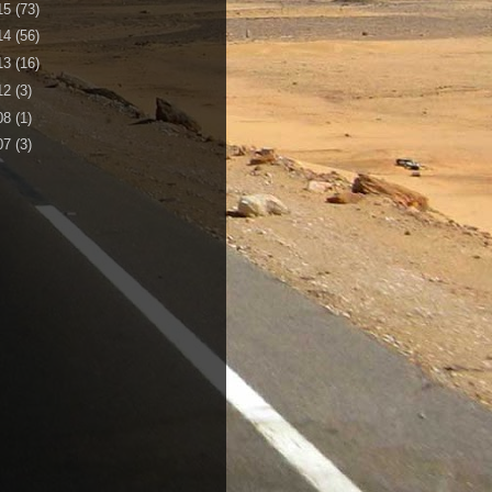
15
(73)
14
(56)
13
(16)
12
(3)
08
(1)
07
(3)