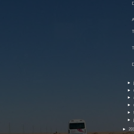
D
►
►
►
►
►
►
►
20