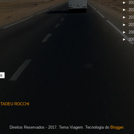
►
20
►
20
►
20
►
20
►
20
►
20
es
 TADEU ROCCHI
Direitos Reservados - 2017. Tema Viagem. Tecnologia do
Blogger
.