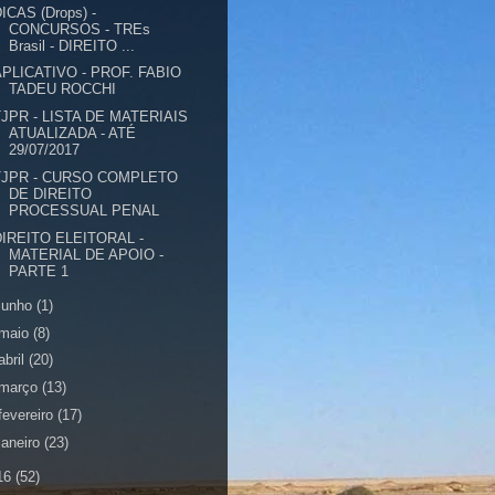
ICAS (Drops) -
CONCURSOS - TREs
Brasil - DIREITO ...
APLICATIVO - PROF. FABIO
TADEU ROCCHI
TJPR - LISTA DE MATERIAIS
ATUALIZADA - ATÉ
29/07/2017
TJPR - CURSO COMPLETO
DE DIREITO
PROCESSUAL PENAL
DIREITO ELEITORAL -
MATERIAL DE APOIO -
PARTE 1
junho
(1)
maio
(8)
abril
(20)
março
(13)
fevereiro
(17)
janeiro
(23)
16
(52)