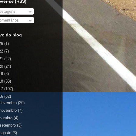
ever-se (RSS)
stagens
mentários
vo do blog
26
(1)
22
(7)
21
(22)
20
(24)
19
(8)
18
(33)
17
(107)
16
(52)
dezembro
(20)
novembro
(7)
outubro
(4)
setembro
(3)
agosto
(3)