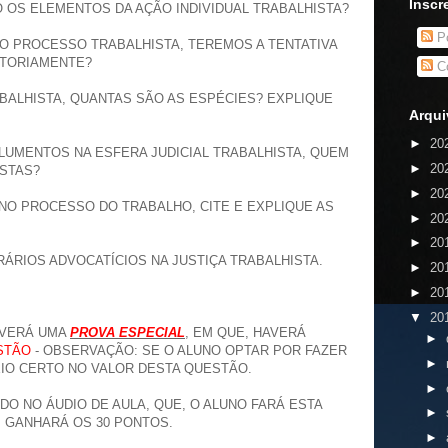
Inscr
O OS ELEMENTOS DA AÇÃO INDIVIDUAL TRABALHISTA?
Po
O PROCESSO TRABALHISTA, TEREMOS A TENTATIVA
ATORIAMENTE?
Co
BALHISTA, QUANTAS SÃO AS ESPÉCIES? EXPLIQUE
Arqui
►
20
LUMENTOS NA ESFERA JUDICIAL TRABALHISTA, QUEM
►
20
USTAS?
►
20
NO PROCESSO DO TRABALHO, CITE E EXPLIQUE AS
►
20
►
20
RÁRIOS ADVOCATÍCIOS NA JUSTIÇA TRABALHISTA.
►
20
►
20
▼
20
AVERÁ UMA
PROVA ESPECIAL
, EM QUE, HAVERÁ
►
STÃO
- OBSERVAÇÃO: SE O ALUNO OPTAR POR FAZER
►
EIO CERTO NO VALOR DESTA QUESTÃO.
►
DO NO ÁUDIO DE AULA, QUE, O ALUNO FARÁ ESTA
►
 GANHARÁ OS 30 PONTOS.
►