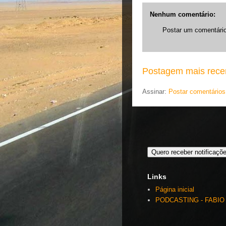
Nenhum comentário:
Postar um comentári
Postagem mais rece
Assinar:
Postar comentários
Quero receber notificaçõ
Links
Página inicial
PODCASTING - FABIO