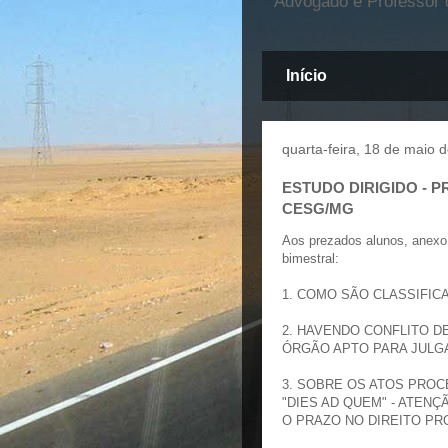
Advogado e Professor d
Início
quarta-feira, 18 de maio 
ESTUDO DIRIGIDO - 
CESG/MG
Aos prezados alunos, anexo 
bimestral:
1. COMO SÃO CLASSIFIC
2. HAVENDO CONFLITO D
ÓRGÃO APTO PARA JULG
3. SOBRE OS ATOS PROC
"DIES AD QUEM" - ATEN
O PRAZO NO DIREITO P