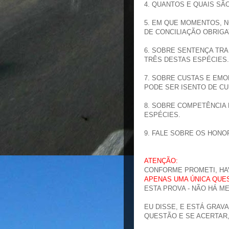
4. QUANTOS E QUAIS SÃ
5. EM QUE MOMENTOS, N
DE CONCILIAÇÃO OBRIG
6. SOBRE SENTENÇA TRA
TRÊS DESTAS ESPÉCIES.
7. SOBRE CUSTAS E EMO
PODE SER ISENTO DE C
8. SOBRE COMPETÊNCIA 
ESPÉCIES.
9. FALE SOBRE OS HONO
ATENÇÃO:
CONFORME PROMETI, H
APENAS UMA ÚNICA QUE
ESTA PROVA - NÃO HÁ M
EU DISSE, E ESTÁ GRAVA
QUESTÃO E SE ACERTAR,