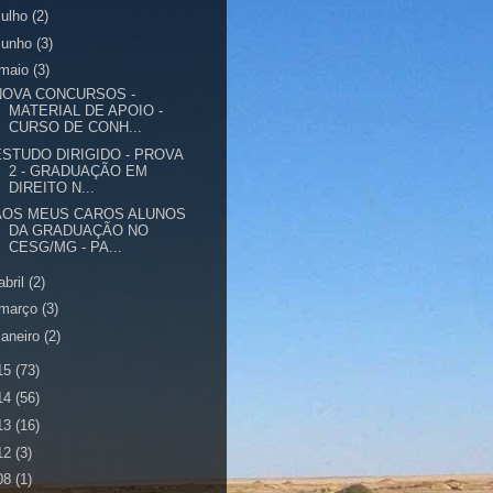
julho
(2)
junho
(3)
maio
(3)
NOVA CONCURSOS -
MATERIAL DE APOIO -
CURSO DE CONH...
ESTUDO DIRIGIDO - PROVA
2 - GRADUAÇÃO EM
DIREITO N...
AOS MEUS CAROS ALUNOS
DA GRADUAÇÃO NO
CESG/MG - PA...
abril
(2)
março
(3)
janeiro
(2)
15
(73)
14
(56)
13
(16)
12
(3)
08
(1)