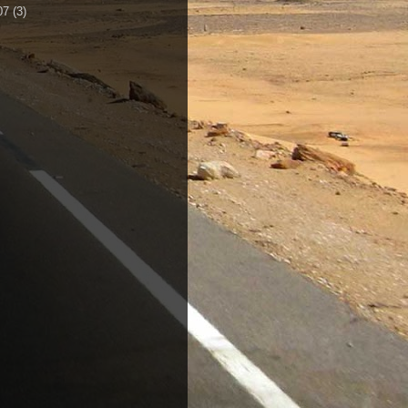
07
(3)