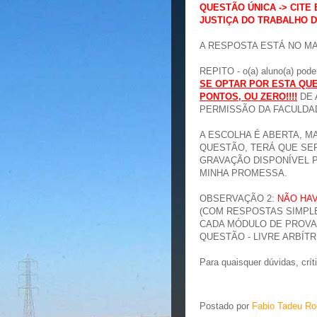
QUESTÃO ÚNICA -> CITE
JUSTIÇA DO TRABALHO 
A RESPOSTA ESTÁ NO MAT
REPITO - o(a) aluno(a) pode
SE OPTAR POR ESTA QUE
PONTOS, OU ZERO!!!!
DE 
PERMISSÃO DA FACULDA
A ESCOLHA É ABERTA, M
QUESTÃO, TERÁ QUE SE
GRAVAÇÃO DISPONÍVEL P
MINHA PROMESSA.
OBSERVAÇÃO 2:
NÃO HA
(COM RESPOSTAS SIMPLES
CADA MÓDULO DE PROVA -
QUESTÃO - LIVRE ARBÍTR
Para quaisquer dúvidas, crít
Postado por
Fabio Tadeu Ro