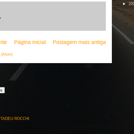
►
20
o
nte
Página inicial
Postagem mais antiga
 (Atom)
es
 TADEU ROCCHI