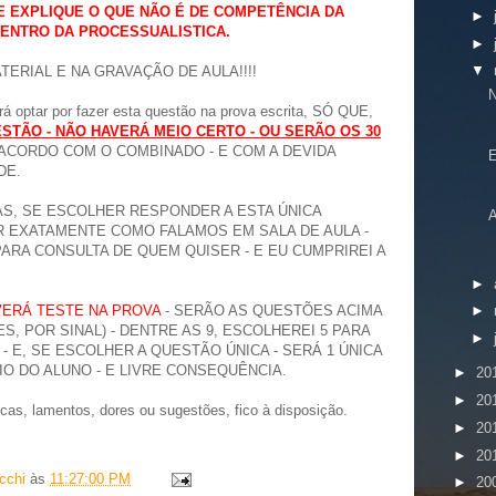
 E EXPLIQUE O QUE NÃO É DE COMPETÊNCIA DA
►
DENTRO DA PROCESSUALISTICA.
►
▼
ERIAL E NA GRAVAÇÃO DE AULA!!!!
rá optar por fazer esta questão na prova escrita, SÓ QUE,
STÃO - NÃO HAVERÁ MEIO CERTO - OU SERÃO OS 30
ACORDO COM O COMBINADO - E COM A DEVIDA
DE.
AS, SE ESCOLHER RESPONDER A ESTA ÚNICA
R EXATAMENTE COMO FALAMOS EM SALA DE AULA -
ARA CONSULTA DE QUEM QUISER - E EU CUMPRIREI A
►
VERÁ TESTE NA PROVA
- SERÃO AS QUESTÕES ACIMA
►
, POR SINAL) - DENTRE AS 9, ESCOLHEREI 5 PARA
►
 E, SE ESCOLHER A QUESTÃO ÚNICA - SERÁ 1 ÚNICA
IO DO ALUNO - E LIVRE CONSEQUÊNCIA.
►
20
►
20
icas, lamentos, dores ou sugestões, fico à disposição.
►
20
►
20
cchi
às
11:27:00 PM
►
20